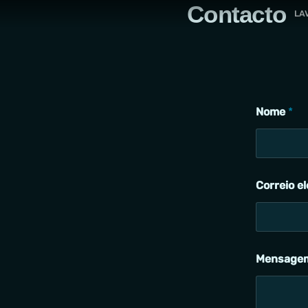
Contacto
Saltar
LA
para
o
conteúdo
Nome
*
Correio e
Mensag