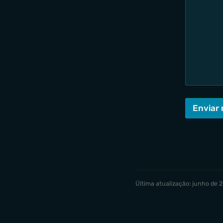
Enviar
Última atualização: junho de 