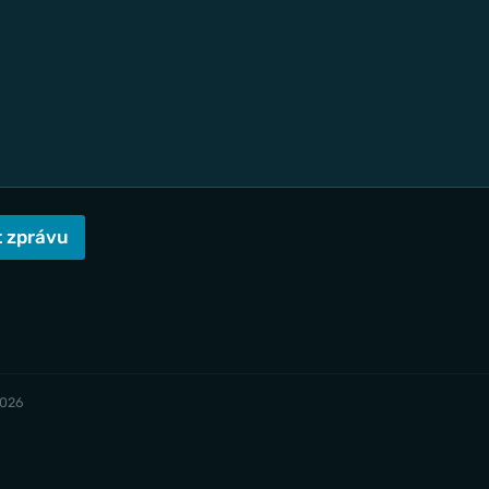
t zprávu
2026