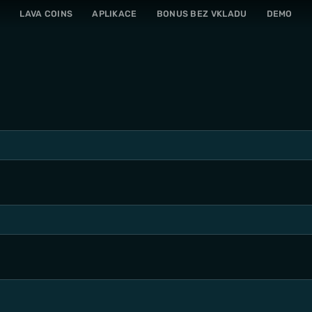
LAVA COINS
APLIKACE
BONUS BEZ VKLADU
DEMO