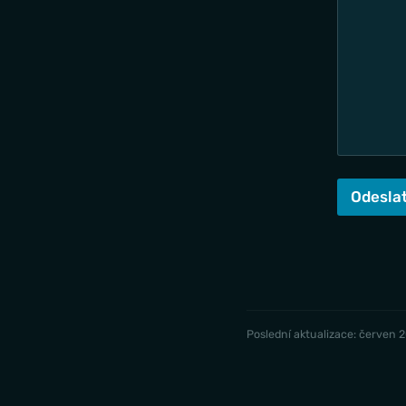
Odesla
Poslední aktualizace: červen 