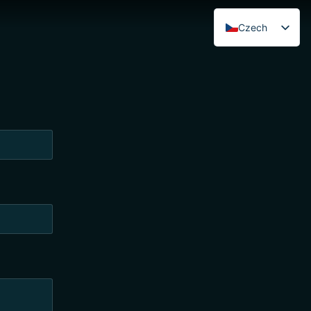
Czech
English
French
Spanish
German
Italian
Portuguese
Polish