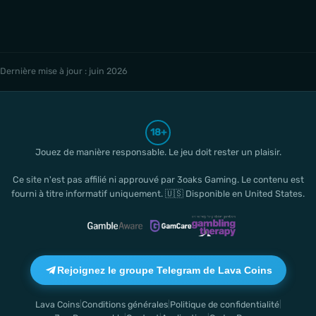
Dernière mise à jour : juin 2026
18+
Jouez de manière responsable. Le jeu doit rester un plaisir.
Ce site n'est pas affilié ni approuvé par
3oaks Gaming
. Le contenu est
fourni à titre informatif uniquement. 🇺🇸 Disponible en United States.
Rejoignez le groupe Telegram de Lava Coins
Lava Coins
Conditions générales
Politique de confidentialité
|
|
|