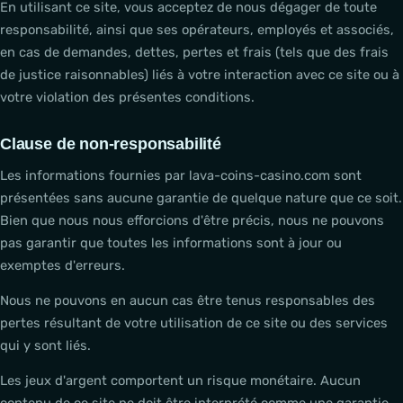
En utilisant ce site, vous acceptez de nous dégager de toute
responsabilité, ainsi que ses opérateurs, employés et associés,
en cas de demandes, dettes, pertes et frais (tels que des frais
de justice raisonnables) liés à votre interaction avec ce site ou à
votre violation des présentes conditions.
Clause de non-responsabilité
Les informations fournies par lava-coins-casino.com sont
présentées sans aucune garantie de quelque nature que ce soit.
Bien que nous nous efforcions d'être précis, nous ne pouvons
pas garantir que toutes les informations sont à jour ou
exemptes d'erreurs.
Nous ne pouvons en aucun cas être tenus responsables des
pertes résultant de votre utilisation de ce site ou des services
qui y sont liés.
Les jeux d'argent comportent un risque monétaire. Aucun