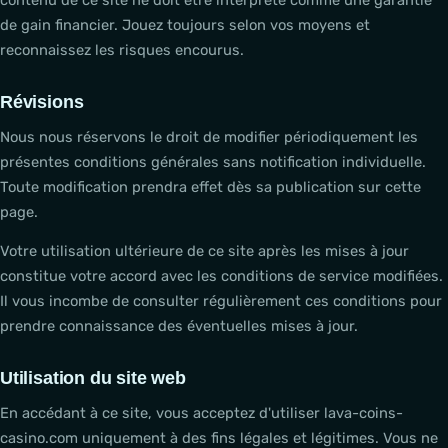
contenu de ce site ne doit être interprété comme une garantie
de gain financier. Jouez toujours selon vos moyens et
reconnaissez les risques encourus.
Révisions
Nous nous réservons le droit de modifier périodiquement les
présentes conditions générales sans notification individuelle.
Toute modification prendra effet dès sa publication sur cette
page.
Votre utilisation ultérieure de ce site après les mises à jour
constitue votre accord avec les conditions de service modifiées.
Il vous incombe de consulter régulièrement ces conditions pour
prendre connaissance des éventuelles mises à jour.
Utilisation du site web
En accédant à ce site, vous acceptez d'utiliser lava-coins-
casino.com uniquement à des fins légales et légitimes. Vous ne