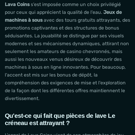
Lava Coins
s'est imposée comme un choix privilégié
pour ceux qui apprécient la qualité de l'eau.
Jeux de
machines à sous
avec des tours gratuits attrayants, des
promotions captivantes et des structures de bonus
séduisantes. La jouabilité se distingue par ses visuels
modernes et ses mécanismes dynamiques, attirant non
seulement les amateurs de casino chevronnés, mais
aussi les nouveaux venus désireux de découvrir des
machines à sous en ligne innovantes. Pour beaucoup,
l'accent est mis sur les bonus de dépôt, la
compréhension des exigences de mise et l'exploration
de la façon dont les différentes offres maintiennent le
divertissement.
Qu'est-ce qui fait que
pièces de lave
Le
créneau est attrayant ?