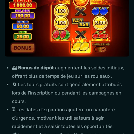
🎰
Bonus de dépôt
augmentent les soldes initiaux,
offrant plus de temps de jeu sur les rouleaux.
🔄 Les tours gratuits sont généralement attribués
lors de l'inscription ou pendant les campagnes en
cours.
⏳ Les dates d'expiration ajoutent un caractère
d'urgence, motivant les utilisateurs à agir
rapidement et à saisir toutes les opportunités.