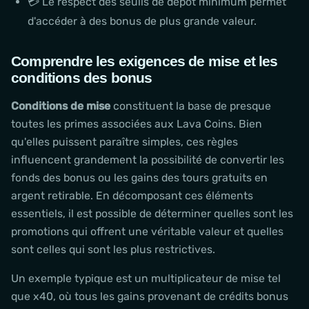
💳 Le respect des seuils de dépôt minimum permet
d'accéder à des bonus de plus grande valeur.
Comprendre les exigences de mise et les
conditions des bonus
Conditions de mise
constituent la base de presque
toutes les primes associées aux
Lava Coins
. Bien
qu'elles puissent paraître simples, ces règles
influencent grandement la possibilité de convertir les
fonds des bonus ou les gains des tours gratuits en
argent retirable. En décomposant ces éléments
essentiels, il est possible de déterminer quelles sont les
promotions qui offrent une véritable valeur et quelles
sont celles qui sont les plus restrictives.
Un exemple typique est un multiplicateur de mise tel
que x40, où tous les gains provenant de crédits bonus