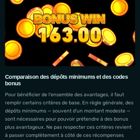
Comparaison des dépôts minimums et des codes
bonus
Pour bénéficier de l'ensemble des avantages, il faut
remplir certains critères de base. En règle générale, des
dépôts minimums — souvent d'un montant modeste —
sont nécessaires pour pouvoir prétendre à des bonus
plus avantageux. Ne pas respecter ces critères revient
à passer complètement à côté de ces récompenses