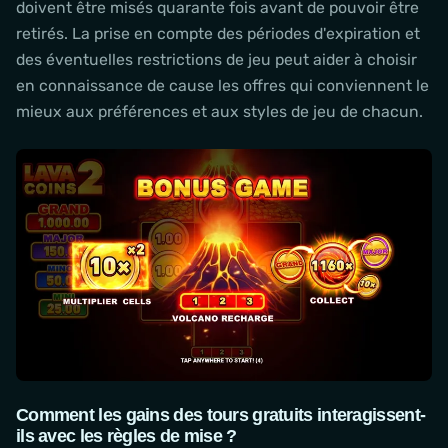
doivent être misés quarante fois avant de pouvoir être
retirés. La prise en compte des périodes d'expiration et
des éventuelles restrictions de jeu peut aider à choisir
en connaissance de cause les offres qui conviennent le
mieux aux préférences et aux styles de jeu de chacun.
Comment les gains des tours gratuits interagissent-
ils avec les règles de mise ?