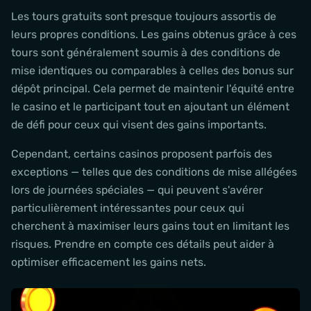
Les tours gratuits sont presque toujours assortis de
leurs propres conditions. Les gains obtenus grâce à ces
tours sont généralement soumis à des conditions de
mise identiques ou comparables à celles des bonus sur
dépôt principal. Cela permet de maintenir l'équité entre
le casino et le participant tout en ajoutant un élément
de défi pour ceux qui visent des gains importants.
Cependant, certains casinos proposent parfois des
exceptions — telles que des conditions de mise allégées
lors de journées spéciales — qui peuvent s'avérer
particulièrement intéressantes pour ceux qui
cherchent à maximiser leurs gains tout en limitant les
risques. Prendre en compte ces détails peut aider à
optimiser efficacement les gains nets.