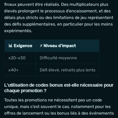
finaux peuvent être réalisés. Des multiplicateurs plus
élevés prolongent le processus d'encaissement, et des
délais plus stricts ou des limitations de jeu représentent
des défis supplémentaires, en particulier pour les moins
expérimentés.
📊 Exigence
⚡ Niveau d'impact
x20-x30
Difficulté moyenne
x40+
Défi élevé, retraits plus lents
L'utilisation de codes bonus est-elle nécessaire pour
chaque promotion ?
Toutes les promotions ne nécessitent pas un code
unique, mais c'est souvent le cas, notamment pour les
offres de lancement ou les bonus liés à des événements