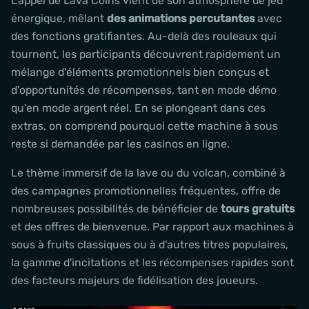
L'appel de
Lava Coins
vient de son atmosphère de jeu
énergique, mêlant
des animations percutantes
avec
des fonctions gratifiantes. Au-delà des rouleaux qui
tournent, les participants découvrent rapidement un
mélange d'éléments promotionnels bien conçus et
d'opportunités de récompenses, tant en mode démo
qu'en mode argent réel. En se plongeant dans ces
extras, on comprend pourquoi cette machine à sous
reste si demandée par les casinos en ligne.
Le thème immersif de la lave ou du volcan, combiné à
des campagnes promotionnelles fréquentes, offre de
nombreuses possibilités de bénéficier de
tours gratuits
et des offres de bienvenue. Par rapport aux machines à
sous à fruits classiques ou à d'autres titres populaires,
la gamme d'incitations et les récompenses rapides sont
des facteurs majeurs de fidélisation des joueurs.